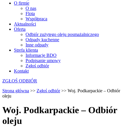
O firmie
O nas
Flota
Współpraca
Aktualności
Oferta
Odbiór zużytego oleju posmażalniczego
Odpady kuchenne
Inne odpady
Strefa klienta
Informacje BDO
Podpisanie umowy
Zgłoś odbiór
Kontakt
ZGŁOŚ ODBIÓR
Strona główna
>>
Zgłoś odbiór
>>
Woj. Podkarpackie – Odbiór
oleju
Woj. Podkarpackie – Odbiór
oleju