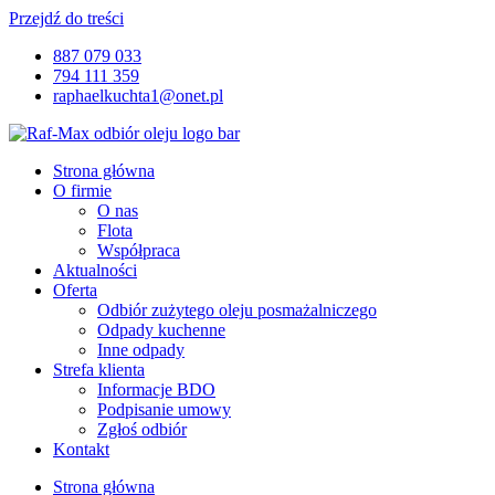
Przejdź do treści
887 079 033
794 111 359
raphaelkuchta1@onet.pl
Strona główna
O firmie
O nas
Flota
Współpraca
Aktualności
Oferta
Odbiór zużytego oleju posmażalniczego
Odpady kuchenne
Inne odpady
Strefa klienta
Informacje BDO
Podpisanie umowy
Zgłoś odbiór
Kontakt
Strona główna