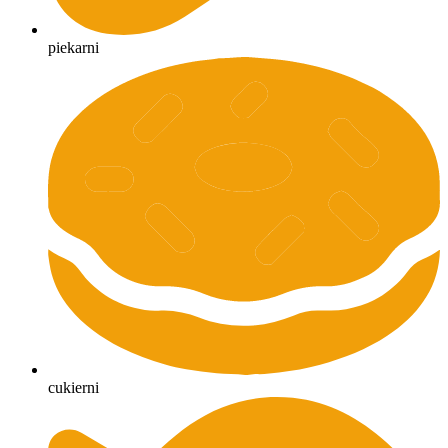
piekarni
cukierni