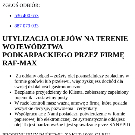
ZGŁOŚ ODBIÓR:
536 400 653
887 079 033
UTYLIZACJA OLEJÓW NA TERENIE
WOJEWÓDZTWA
PODKARPACKIEGO
PRZEZ FIRMĘ
RAF-MAX
Za oddany odpad – zużyty olej posmażalniczy zapłacimy w
formie gotówki lub przelewu, więc zyskujesz dochód dla
swojej działalności gastronomicznej
Bezpłatnie przyjedziemy do Klienta, zabierzemy zapełniony
pojemnik i zostawimy pusty
W razie kontroli masz ważną umowę z firmą, która posiada
wszystkie decyzje, pozwolenia i certyfikaty
Współpracując z Nami posiadasz potwierdzenie w formie
papierowej lub elektronicznej, że systematycznie oddajesz
olej.To jest bardzo ważne i jest sprawdzane przez SANEPID.
PROPONUJEMY PAŃSTWU ZAKUP 100% OLEJU