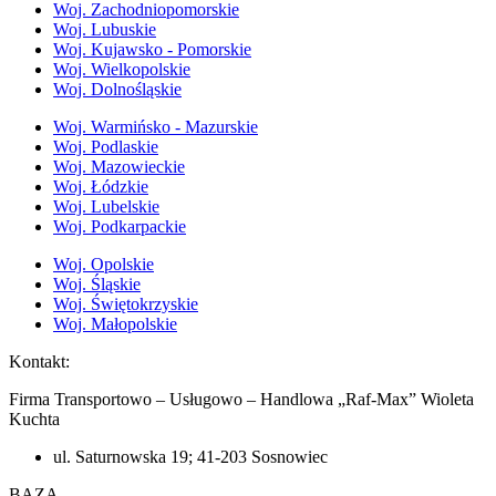
Woj. Zachodniopomorskie
Woj. Lubuskie
Woj. Kujawsko - Pomorskie
Woj. Wielkopolskie
Woj. Dolnośląskie
Woj. Warmińsko - Mazurskie
Woj. Podlaskie
Woj. Mazowieckie
Woj. Łódzkie
Woj. Lubelskie
Woj. Podkarpackie
Woj. Opolskie
Woj. Śląskie
Woj. Świętokrzyskie
Woj. Małopolskie
Kontakt:
Firma Transportowo – Usługowo – Handlowa „Raf-Max” Wioleta
Kuchta​
ul. Saturnowska 19; 41-203 Sosnowiec
BAZA